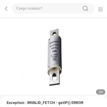
2
/
4
Exception : INVALID_FETCH - getIP() ERROR