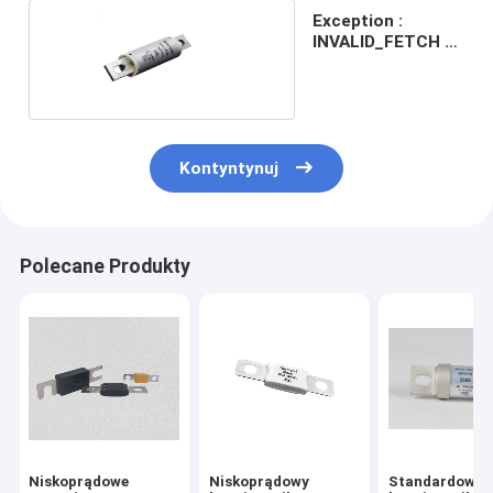
Exception :
INVALID_FETCH -
getIP() ERROR
Kontyntynuj
Polecane Produkty
Niskoprądowe
Niskoprądowy
Standardowe