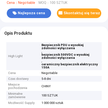
Cena：Negotiable
MOQ：100 SZTUK
Najlepsza cena
Skontaktuj się teraz
Opis Produktu
Bezpiecznik PDU o wysokiej
zdolności wyłączania
,
bezpiecznik 500VDC o wysokiej
High Light
zdolności wyłączania
,
ceramiczny bezpiecznik elektryczny
150A
Cena
Negotiable
Czas dostawy
5-8 dni
Miejsce
CHINY
pochodzenia
Minimalne
100 SZTUK
zamówienie
Możliwość Supply
1 000 000 sztuk