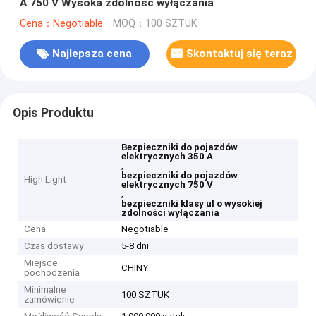
A 750 V Wysoka zdolność wyłączania
Cena：Negotiable
MOQ：100 SZTUK
Najlepsza cena
Skontaktuj się teraz
Opis Produktu
Bezpieczniki do pojazdów
elektrycznych 350 A
,
bezpieczniki do pojazdów
High Light
elektrycznych 750 V
,
bezpieczniki klasy ul o wysokiej
zdolności wyłączania
Cena
Negotiable
Czas dostawy
5-8 dni
Miejsce
CHINY
pochodzenia
Minimalne
100 SZTUK
zamówienie